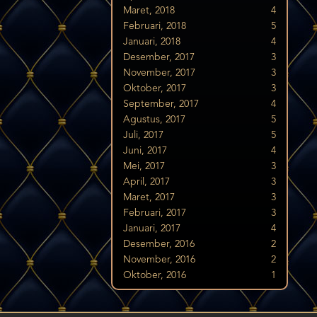
POKER RAKERACE OKTOBER
ULANG TAHUN BULAN MEI
2019
2019
LIVE
Maret, 2018
COMING SOON EVENT NEW
SEPTEMBER 2018 VIPCLUB88
2018
2018
4
2018
ULANG TAHUN BULAN JULY
2018
ULANG TAHUN BULAN
EVENT MINGGUAN JANUARI
YEAR 2019
LIVE
Februari, 2018
SPECIAL EVENT LUCKY DICE
2018
MARET 2018
5
EVENT MINGGUAN JULY 2018
PEMENANG RAKERACE APRIL
ULANG TAHUN BULAN
PEMENANG RAKERACE MEI
2019 VIPCLUB88 LIVE
DESEMBER 2018
Januari, 2018
EVENT LUCKY SLOT
EVENT LUCKYSPIN 2018
VIPCLUB88 LIVE
2018
FEBRUARI 2018
4
EVENT EVENT LUCKY DICE 5
2018
EVENT MINGGUAN APRIL
ULANG TAHUN BULAN
EVENT LUCKY FORTUNES
NOVEMBER 2018
Desember, 2017
VIPCLUB88 LIVE
JANUARI 2018
3
EVENT EVENT LUCKY SLOT 4
EVENT MINGGUAN MEI 2018
EVENT MINGGUAN MARET
EVENT MINGGUAN JANUARI
EVENT MINGGUAN JUNI 2018
JANUARI 2019
November, 2017
VIPCLUB88 LIVE
VIPCLUB88 LIVE
VIPCLUB88 LIVE
3
VIPCLUB88 LIVE
PEMENANG RAKERACE
EVENT MINGGUAN FEBRUARI
PEMENANG RAKERACE
Oktober, 2017
MARET 2018
VIPCLUB88 LIVE
NOVEMBER 2017
3
EVENT ANNIVERSARY
PEMENANG RAKERACE
ULANG TAHUN BULAN
ULANG TAHUN BULAN
LUCKY FORTUNES 3
September, 2017
VIPCLUB88 II MEI 2018
FEBRUARI 2018
DESEMBER 2017
OKTOBER 2017
4
EVENT BULAN APRIL 2018
PEMENANG RAKERACE
EVENT GRANDPRIZE
PEMENANG RAKERACE
Agustus, 2017
JANUARI 2018
MINGGUAN VIPCLUB88
SEPTEMBER 2017
5
EVENT EVENT LUCKY
LUCKY FORTUNES II
PEMENANG RAKERACE
PEMENANG RAKERACE
PEMENANG POKER
EVENT ANNIVERSARY
Juli, 2017
TREASURE 3
DESEMBER 2017
OKTOBER 2017
TOURNAMENT SEPTEMBER
5
VIPCLUB88 II
LIVE STREAMING DAN RESULT
EVENT LUCKY LUCKY DICE 3
ULANG TAHUN BULAN
PEMENANG RAKERACE
2017
Juni, 2017
EVENT 12 SHIO TOTO II
SEPTEMBER 2017
BULAN JULY 2017
4
EVENT LUCKY SLOT III
EVENT LUCKY TREASURE 2
PEMENANG POKER
Mei, 2017
ULANG TAHUN BULAN
TOURNAMENT JULY 2017
3
EVENT 12-SHIO TOTO II
EVENT LUCKY FORTUNES
ULANG TAHUN BULAN JULY
PEMENANG RAKERACE
AGUSTUS 2017
April, 2017
2017
BULAN MEI
3
ULANG TAHUN BULAN JUNI
EVENT ANNIVERSARY
Maret, 2017
PEMENANG RAKERACE
2017
VIPCLUB88 2017
3
EVENT 12 SHIO TOTO 2017
ULANG TAHUN BULAN MEI
ULANG TAHUN BULAN APRIL
AGUSTUS 2017
Februari, 2017
2017
3
PEMENANG POKER
LIVE STREAMING DAN
ULANG TAHUN BULAN
PEMENANG POKER
PEMENANG POKER
Januari, 2017
EVENT LUCKY SLOT II
RAKERACE JUNI 2017
PEMENANG EVENT
MARET
4
TOURNAMENT AGUSTUS 2017
LIVE STREAMING DAN
RAKERACE MARET 2017
ULANG TAHUN BULAN
Desember, 2016
PEMENANG EVENT
FEBRUARI
2
EVENT LUCKY DICE 2
PEMENANG POKER
PEMENANG POKER
ULANG TAHUN BULAN
LIVE STREAMING DAN RESULT
EVENT LUCKYSLOT 2017
JOWOPOOLS II
November, 2016
RAKERACE APRIL 2017
RAKERACE PEBRUARI 2017
JANUARI
2
EVENT 12 SHIO TOTO
PEMENANG POKER
POKER RAKERACE
POKER TOURNAMENT
Oktober, 2016
EVENT JOWOPOOLS II
RAKERACE JANUARY 2017
1
EVENT LUCKYDICE 2017
PEMENANG QUIZ
PEMENANG EVENT
LUCKY TREASURE
INTERACTIVE LIVE
JOWOPOOLS
EVENT LUCKYSPIN 2017
LIVE EVENT LOTTERY
PEMENANG POKER
LIVE JOWOPOOLS EVENT