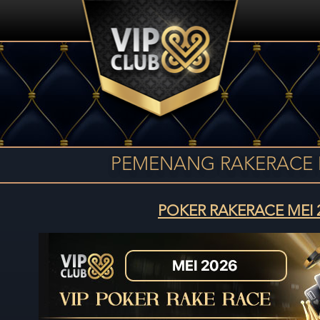
PEMENANG RAKERACE M
POKER RAKERACE MEI 