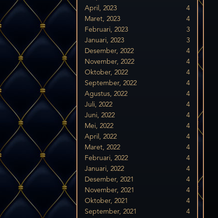
EVENT MINGGUAN AGUSTUS
PEMENANG RAKERACE MEI
NOVEMBER 2023 VIPCLUB88
AGUSTUS 2023
April, 2023
EVENT LUCKY SLOT
EVENT MINGGUAN OKTOBER
2023 VIPCLUB88 LIVE
2023
4
EVENT MINGGUAN JULI 2023
PEMENANG RAKERACE APRIL
LIVE
DESEMBER 2023
2023 VIPCLUB88 LIVE
Maret, 2023
EVENT MINGGUAN
VIPCLUB88 LIVE
2023
4
EVENT LUCKY TREASURE
EVENT MINGGUAN JUNI 2023
PEMENANG RAKERACE
EVENT LUCKY FORTUNES
SEPTEMBER 2023 VIPCLUB88
Februari, 2023
EVENT LUCKY SPIN OKTOBER
AGUSTUS 2023
VIPCLUB88 LIVE
MARET 2023
3
EVENT LUCKY DICE JULI 2023
SPECIAL EVENT ANNIVERSARY
PEMENANG RAKERACE
NOVEMBER 2023
LIVE
2023
Januari, 2023
VIPCLUB88 KE-7
FEBRUARI 2023
3
EVENT LUCKY SLOT JUNI 2023
COOMING SOON SPECIAL
PEMENANG RAKERACE
EVENT LUCKY JACKPOT
Desember, 2022
EVENT ANNIVERSARY
JANUARI 2023
4
EVENT MINGGUAN MEI 2023
COOMING SOON SPECIAL
PEMENANG RAKERACE
SEPTEMBER 2023
VIPCLUB88 KE-7
November, 2022
VIPCLUB88 LIVE
EVENT ULANG TAHUN
DESEMBER 2022
4
EVENT MINGGUAN FEBRUARI
PEMENANG RAKERACE
VIPCLUB88 KE-7
Oktober, 2022
EVENT MINGGUAN APRIL 2023
2023 VIPCLUB88 LIVE
NOVEMBER 2022
4
EVENT LUCKY FORTUNES MEI
EVENT MINGGUAN JANUARI
PEMENANG RAKERACE
VIPCLUB88 LIVE
September, 2022
2023
EVENT MINGGUAN MARET
2023 VIPCLUB88 LIVE
OKTOBER 2022
4
EVENT LUCKY TREASURE
SPESIAL EVENT NATAL DAN
PEMENANG RAKERACE
2023 VIPCLUB88 LIVE
Agustus, 2022
EVENT LUCKY SPIN APRIL 2023
FEBRUARI 2023
TAHUN BARU 2023
SEPTEMBER 2022
4
EVENT LUCKY DICE JANUARI
~COOMING SOON SPESIAL
COOMINGSOONN SPESIAL
Juli, 2022
EVENT LUCKY JACKPOT
2023
EVENT NATAL DAN TAHUN
EVENT NATAL DAN TAHUN
4
EVENT MINGGUAN
COOMINGSOONN SPESIAL
-COOMING SOON SPESIAL
MARET 2023
BARU 2023~
BARU 2023
Juni, 2022
DESEMBER 2022 VIPCLUB88
EVENT NATAL DAN TAHUN
EVENT NATAL DAN TAHUN
4
COOMING SOON SPESIAL
LIVE
BARU 2023.
BARU 2023-
Mei, 2022
EVENT MINGGUAN
PEMENANG RAKERACE
EVENT NATAL DAN TAHUN
4
PEMENANG RAKERACE MEI
NOVEMBER 2022 VIPCLUB88
AGUSTUS 2022
BARU 2023
April, 2022
EVENT LUCKY SPIN DESEMBER
EVENT MINGGUAN OKTOBER
PEMENANG RAKERACE JULI
2022
4
EVENT ANNIVERSARY
LIVE
2022
2022 VIPCLUB88 LIVE
2022
Maret, 2022
EVENT MINGGUAN
PEMENANG RAKERACE JUNI
VIPCLUB88 KE 6
4
NEW APK VIPCLUB88
COOMING SOON SPECIAL
EVENT LUCKY SLOT
SEPTEMBER 2022 VIPCLUB88
2022
Februari, 2022
EVENT LUCKY JACKPOT
EVENT MINGGUAN AGUSTUS
EVENT ANNIVERSARY
4
EVENT MINGGUAN MEI 2022
COOMING SOON SPECIAL
EVENT MINGGUAN JUNI 2022
NOVEMBER 2022
LIVE
OKTOBER 2022
2022 VIPCLUB88 LIVE
VIPCLUB88 KE 6
Januari, 2022
EVENT MINGGUAN JULI 2022
VIPCLUB88 LIVE
EVENT ANNIVERSARY
4
VIPCLUB88 LIVE
PEMENANG RAKERACE
EVENT LUCKY TREASURE
VIPCLUB88 LIVE
VIPCLUB88 KE-6
Desember, 2021
EVENT LUCKY DICE AGUSTUS
PEMENANG RAKERACE
JANUARI 2022
4
PEMENANG RAKERACE APRIL
PEMENANG RAKERACE
EVENT LUCKY SPIN JUNI 2022
SEPTEMBER 2022
2022
MARET 2022
November, 2021
EVENT LUCKY FORTUNES JULI
2022
PEMENANG RAKERACE
DESEMBER 2021
4
PROMO EXTRA POINT
SPESIAL EVENT NATAL DAN
2022
FEBRUARI 2022
Oktober, 2021
EVENT MINGGUAN APRIL 2022
CASHBACK - RAKEBACK
TAHUN BARU 2022
4
EVENT LUCKY SLOT MEI 2022
PROMO DOUBLE POINT
_COOMING SOON SPESIAL
VIPCLUB88 LIVE
September, 2021
EVENT MINGGUAN MARET
CASHBACK - RAKEBACK
EVENT NATAL DAN TAHUN
4
EVENT MINGGUAN FEBRUARI
PEMENANG RAKERACE
~COOMING SOON SPESIAL