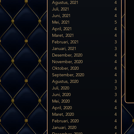
2022 VIPCLUB88 LIVE
BARU 2022_
Agustus, 2021
EVENT LUCKY JACKPOT APRIL
2022 VIPCLUB88 LIVE
NOVEMBER 2021
EVENT NATAL DAN TAHUN
4
EVENT MINGGUAN JANUARI
-COOMING SOON SPESIAL
2022
BARU 2022~
Juli, 2021
EVENT LUCKY TREASURE
2022 VIPCLUB88 LIVE
PEMENANG RAKERACE
EVENT NATAL DAN TAHUN
4
EVENT LUCKY DICE FEBRUARI
EVENT MINGGUAN
COOMING SOON SPESIAL
MARET 2022
OKTOBER 2021
BARU 2022-
Juni, 2021
2022
DESEMBER 2021 VIPCLUB88
PEMENANG RAKERACE
EVENT NATAL DAN TAHUN
4
EVENT LUCKY FORTUNES
-COOMING SOON SPESIAL
LIVE
SEPTEMBER 2021
BARU 2022
Mei, 2021
JANUARI 2022
EVENT MINGGUAN
PEMENANG RAKERACE
ACARA NATAL DAN TAHUN
5
COOMING SOON SPESIAL
NOVEMBER 2021 VIPCLUB88
AGUSTUS 2021
BARU 2022-
April, 2021
EVENT LUCKY SLOT
EVENT MINGGUAN OKTOBER
PEMENANG RAKERACE JULI
ACARA NATAL DAN TAHUN
4
COOMINGSOON SPESIAL
LIVE
DESEMBER 2021
2021 VIPCLUB88 LIVE
2021
BARU 2022
Maret, 2021
EVENT MINGGUAN
PEMENANG RAKERACE JUNI
ACARA NATAL DAN TAHUN
4
COOMING SOON SPECIAL
EVENT LUCKY TREASURE
SEPTEMBER 2021 VIPCLUB88
2021
BARU 2022
Februari, 2021
EVENT LUCKY SPIN OKTOBER
EVENT MINGGUAN AGUSTUS
PEMENANG RAKERACE MEI
EVENT ANNIVERSARY
3
COOMING SOON SPECIAL
NOVEMBER 2021
LIVE
2021
2021 VIPCLUB88 LIVE
2021
VIPCLUB88 KE-5
Januari, 2021
EVENT MINGGUAN JULI 2021
PEMENANG RAKERACE APRIL
EVENT ULANG TAHUN
3
PEMENANG RAKERACE
EVENT LUCKY JACKPOT
VIPCLUB88 LIVE
2021
VIPCLUB88 KE-5
Desember, 2020
EVENT LUCKY DICE AGUSTUS
EVENT MINGGUAN JUNI 2021
PEMENANG RAKERACE
JANUARI 2021
4
PEMENANG RAKERACE
SEPTEMBER 2021
2021
VIPCLUB88 LIVE
MARET 2021
November, 2020
EVENT LUCKY TREASURE JULI
SPECIAL EVENT ANNIVERSARY
PEMENANG RAKERACE
DESEMBER 2020
4
EVENT MINGGUAN FEBRUARI
SPECIAL ACARA NATAL DAN
2021
VIPCLUB88 KE-5
FEBRUARI 2021
Oktober, 2020
EVENT LUCKY SPIN JUNI 2021
EVENT MINGGUAN APRIL 2021
2021 VIPCLUB88 LIVE
TAHUN BARU 2021
4
EVENT MINGGUAN JANUARI
-COOMINGSOON SPECIAL
VIPCLUB88 LIVE
September, 2020
EVENT MINGGUAN MEI 2021
EVENT MINGGUAN MARET
2021 VIPCLUB88 LIVE
ACARA NATAL DAN TAHUN
4
EVENT LUCKY TREASURE
PEMENANG RAKERACE
COOMINGSOON SPECIAL
VIPCLUB88 LIVE
2021 VIPCLUB88 LIVE
BARU 2021-
Agustus, 2020
EVENT LUCKY SLOT APRIL
FEBRUARI 2021
NOVEMBER 2020
ACARA NATAL DAN TAHUN
3
EVENT LUCKY SPIN JANUARI
COOMING SOON SPECIAL
2021
BARU 2021
Juli, 2020
EVENT LUCKY FORTUNES MEI
EVENT LUCKY DICE MARET
2021
PEMENANG RAKERACE
ACARA NATAL DAN TAHUN
3
EVENT MINGGUAN
PEMENANG RAKERACE JULI
2021
2021
OKTOBER 2020
BARU 2021
Juni, 2020
DESEMBER 2020 VIPCLUB88
PEMENANG RAKERACE
2020
3
PEMENANG RAKERACE JUNI
LIVE
SEPTEMBER 2020
Mei, 2020
EVENT MINGGUAN
PEMENANG RAKERACE
2020
4
EVENT MINGGUAN AGUSTUS
PEMENANG RAKERACE MEI
NOVEMBER 2020 VIPCLUB88
AGUSTUS 2020
April, 2020
EVENT LUCKY FORTUNES
EVENT MINGGUAN OKTOBER
2020 VIPCLUB88 LIVE
2020
4
EVENT MINGGUAN JULI 2020
SPESIAL EVENT ULANG
LIVE
DESEMBER 2020
2020 VIPCLUB88 LIVE
Maret, 2020
EVENT MINGGUAN
VIPCLUB88 LIVE
TAHUN VIPCLUB88 KE 4
4
EVENT LUCKY SPIN AGUSTUS
EVENT MINGGUAN JUNI 2020
COOMINGSOON SPECIAL
EVENT LUCKY SLOT
SEPTEMBER 2020 VIPCLUB88
Februari, 2020
EVENT LUCKY DICE OKTOBER
2020
VIPCLUB88 LIVE
EVENT ULANG TAHUN
4
EVENT LUCKY FORTUNES JULI
PEMENANG RAKERACE APRIL
COOMINGSOON SPECIAL
NOVEMBER 2020
LIVE
2020
VIPCLUB88 KE--4
Januari, 2020
2020
2020
EVENT ULANG TAHUN
4
EVENT LUCKY SLOT JUNI 2020
COOMING SOON SPECIAL
EVENT LUCKY TREASURE
VIPCLUB88 KE-4