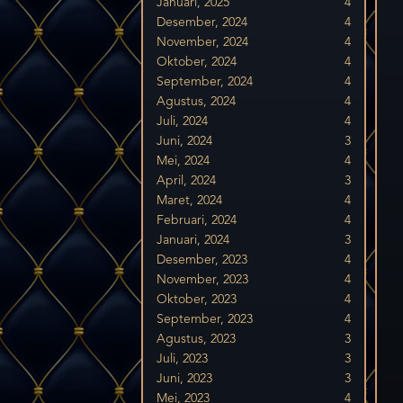
Januari, 2025
VIPCLUB88 KE 9
EVENT ANNIVERSARY
4
EVENT LUCKY JACKPOT JUNI
-COOMING SOON SPECIAL
EVENT LUCKY TREASURE
EVENT LUCKY DICE
VIPCLUB88 KE-9
Desember, 2024
EVENT LUCKY FORTUNES
EVENT LUCKY SPIN AGUSTUS
2025
PEMENANG RAKERACE
EVENT ANNIVERSARY
4
EVENT MINGGUAN MEI 2025
COOMING SOON SPECIAL
NOVEMBER 2025
SEPTEMBER 2025
OKTOBER 2025
2025
MARET 2025
VIPCLUB88 KE 9-
November, 2024
VIPCLUB88 LIVE
PEMENANG RAKERACE
EVENT ANNIVERSARY
4
PEMENANG RAKERACE
FEBRUARI 2025
VIPCLUB88 KE 9
Oktober, 2024
EVENT MINGGUAN APRIL 2025
PEMENANG RAKERACE
NOVEMBER 2024
4
EVENT LUCKY TREASURE MEI
PEMENANG RAKERACE
VIPCLUB88 LIVE
JANUARI 2025
September, 2024
2025
EVENT MINGGUAN MARET
PEMENANG RAKERACE
OKTOBER 2024
4
SPESIAL EVENT CHRISTMAS
PEMENANG RAKERACE
2025 VIPCLUB88 LIVE
DESEMBER 2024
Agustus, 2024
EVENT LUCKY FORTUNES
EVENT MINGGUAN FEBRUARI
AND NEW YEAR 2025
SEPTEMBER 2024
4
COMING SOON SPESIAL
PEMENANG RAKERACE
APRIL 2025
2025 VIPCLUB88 LIVE
Juli, 2024
EVENT LUCKY DICE MARET
EVENT MINGGUAN JANUARI
EVENT CHRISTMAS AND NEW
AGUSTUS 2024
4
EVENT MINGGUAN
COMING SOON SPESIAL
PEMENANG RAKERACE JULI
2025
2025 VIPCLUB88 LIVE
YEAR 2025
Juni, 2024
EVENT LUCKY SPIN FEBRUARI
DESEMBER 2024 VIPCLUB88
EVENT CHRISTMAS AND NEW
2024
3
COMING SOON SPESIAL
COOMING SOON SPESIAL
2025
LIVE
YEAR 2025
Mei, 2024
EVENT LUCKY SLOT JANUARI
EVENT MINGGUAN
EVENT NATAL DAN TAHUN
EVENT NATAL DAN TAHUN
4
-COMING SOON SPESIAL
PEMENANG RAKERACE MEI
2025
NOVEMBER 2024 VIPCLUB88
BARU 2025
BARU 2025
April, 2024
EVENT LUCKY FORTUNES
EVENT MINGGUAN OKTOBER
EVENT NATAL DAN TAHUN
2024
3
PEMENANG RAKERACE APRIL
LIVE
DESEMBER 2024
2024 VIPCLUB88 LIVE
BARU 2025-
Maret, 2024
EVENT MINGGUAN
PEMENANG RAKERACE JUNI
2024
4
EVENT MINGGUAN JUNI 2024
PEMENANG RAKERACE
EVENT LUCKY DICE
SEPTEMBER 2024 VIPCLUB88
2024
Februari, 2024
EVENT LUCKY SPIN OKTOBER
EVENT MINGGUAN AGUSTUS
VIPCLUB88 LIVE
MARET 2024
4
SPECIAL EVENT ANNIVERSARY
PEMENANG RAKERACE
NOVEMBER 2024
LIVE
2024
2024 VIPCLUB88 LIVE
Januari, 2024
EVENT MINGGUAN JULI 2024
VIPCLUB88 KE 8
FEBRUARI 2024
3
EVENT LUCKY FORTUNES
EVENT MINGGUAN APRIL 2024
PEMENANG RAKERACE
EVENT LUCKY SLOT
VIPCLUB88 LIVE
Desember, 2023
EVENT LUCKY JACKPOT
JUNI 2024
VIPCLUB88 LIVE
JANUARI 2024
4
EVENT MINGGUAN MEI 2024
COOMING SOON SPECIAL
PEMENANG RAKERACE
SEPTEMBER 2024
AGUSTUS 2024
November, 2023
EVENT LUCKY TREASURE JULI
VIPCLUB88 LIVE
EVENT ANNIVERSARY
DESEMBER 2023
4
EVENT LUCKY SPIN APRIL 2024
COOMING SOON SPECIAL
SPESIAL EVENT NATAL DAN
2024
VIPCLUB88 KE-8
Oktober, 2023
EVENT ULANG TAHUN
TAHUN BARU 2024
4
EVENT LUCKY DICE MEI 2024
EVENT MINGGUAN JANUARI
PEMENANG RAKERACE
VIPCLUB88 KE-8
September, 2023
EVENT MINGGUAN MARET
2024 VIPCLUB88 LIVE
OKTOBER 2023
4
PEMENANG RAKERACE
-COOMING SOON SPESIAL
2024 VIPCLUB88 LIVE
Agustus, 2023
EVENT MINGGUAN FEBRUARI
NOVEMBER 2023
EVENT NATAL DAN TAHUN
3
EVENT LUCKY TREASURE
~COOMING SOON SPESIAL
COOMING SOON SPESIAL
2024 VIPCLUB88 LIVE
BARU 2024-
Juli, 2023
EVENT LUCKY SLOT MARET
JANUARI 2024
EVENT NATAL DAN TAHUN
EVENT NATAL DAN TAHUN
3
EVENT MINGGUAN
PEMENANG RAKERACE JULI
2024
BARU 2024~
BARU 2024
Juni, 2023
EVENT LUCKY JACKPOT
DESEMBER 2023 VIPCLUB88
PEMENANG RAKERACE
2023
3
PEMENANG RAKERACE JUNI
FEBRUARI 2024
LIVE
SEPTEMBER 2023
Mei, 2023
EVENT MINGGUAN
PEMENANG RAKERACE
2023
4