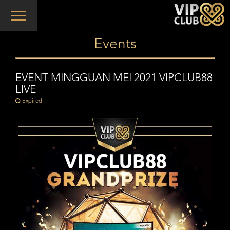
Toggle
navigation
Events
EVENT MINGGUAN MEI 2021 VIPCLUB88
LIVE
Expired