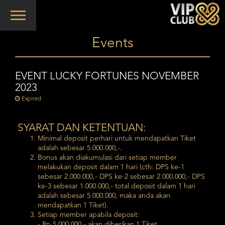
Toggle
navigation
Events
EVENT LUCKY FORTUNES NOVEMBER
2023
Expired
SYARAT DAN KETENTUAN:
Minimal deposit perhari untuk mendapatkan Tiket
adalah sebesar 5.000.000,-.
Bonus akan diakumulasi dari setiap member
melakukan deposit dalam 1 hari (cth: DPS ke-1
sebesar 2.000.000,- DPS ke-2 sebesar 2.000.000,- DPS
ke-3 sebesar 1.000.000,- total deposit dalam 1 hari
adalah sebesar 5.000.000, maka anda akan
mendapatkan 1 Tiket).
Setiap member apabila deposit:
- Rp 5.000.000,- akan diberikan 1 Tiket,