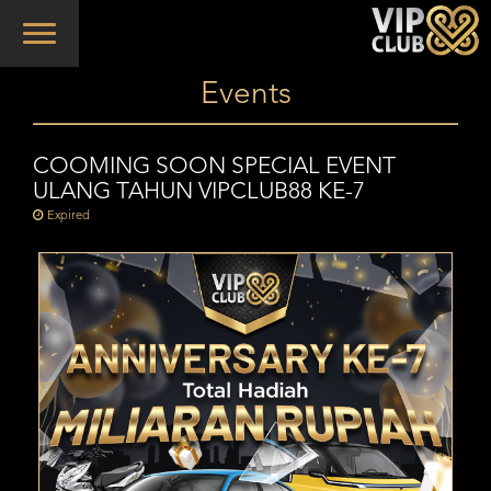
Toggle
navigation
Events
COOMING SOON SPECIAL EVENT
ULANG TAHUN VIPCLUB88 KE-7
Expired